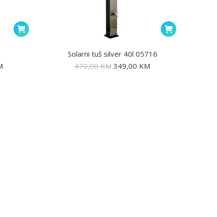
3
Solarni tuš silver 40l 05716
M
470,00
KM
349,00
KM