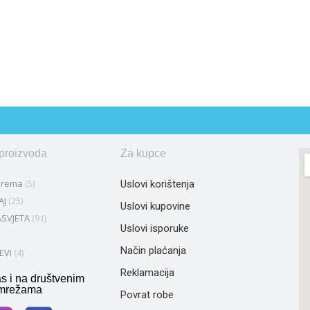
 proizvoda
Za kupce
prema
(5)
Uslovi korištenja
AJ
(25)
Uslovi kupovine
SVJETA
(91)
Uslovi isporuke
Način plaćanja
EVI
(4)
Reklamacija
as i na društvenim
mrežama
Povrat robe