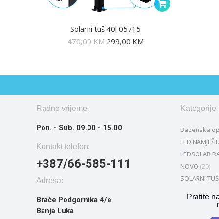
Solarni tuš 40l 05715
470,00
KM
299,00
KM
Radno vrijeme:
Kategorije
Pon. - Sub. 09.00 - 15.00
Bazenska o
LED NAMJEŠT
Kontakt telefon:
LEDSOLAR RA
+387/66-585-111
NOVO
(20)
SOLARNI TUŠ
Adresa:
Pratite n
Braće Podgornika 4/e
Banja Luka