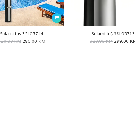
Solarni tuš 35l 05714
Solarni tuš 38l 0571
320,00
KM
280,00
KM
320,00
KM
299,00
K