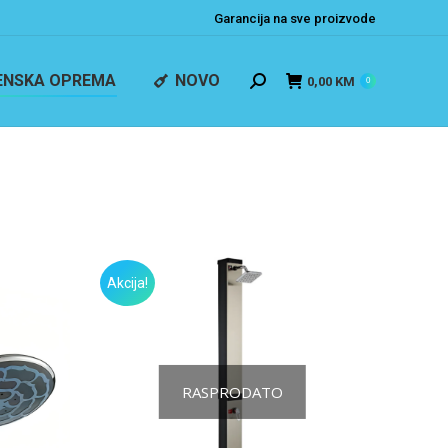
Garancija na sve proizvode
ENSKA OPREMA
NOVO
0,00
KM
0
Akcija!
RASPRODATO