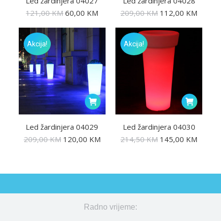
Led žardinjera 04027
Led žardinjera 04028
121,00
KM
60,00
KM
209,00
KM
112,00
KM
Akcija!
Akcija!
Led žardinjera 04029
Led žardinjera 04030
209,00
KM
120,00
KM
214,50
KM
145,00
KM
Radno vrijeme: