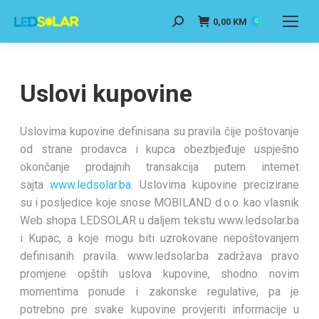
0,00
KM
0
Uslovi kupovine
Uslovima kupovine definisana su pravila čije poštovanje
od strane prodavca i kupca obezbjeđuje uspješno
okončanje prodajnih transakcija putem internet
sajta
www.ledsolar.ba
. Uslovima kupovine precizirane
su i posljedice koje snose MOBILAND d.o.o. kao vlasnik
Web shopa LEDSOLAR u daljem tekstu www.ledsolar.ba
i Kupac, a koje mogu biti uzrokovane nepoštovanjem
definisanih pravila. www.ledsolar.ba zadržava pravo
promjene opštih uslova kupovine, shodno novim
momentima ponude i zakonske regulative, pa je
potrebno pre svake kupovine provjeriti informacije u