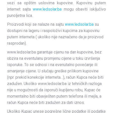
vezi sa opštim uslovima kupovine. Kupovinu putem
internet sajta
www.ledsolar.ba
mogu obaviti isključivo
punoljetna lica.
Proizvodi koji se nalaze na sajtu
www.ledsolar.ba
su
dostupni na lageru i raspoloživi kupcima za kupovinu
putem interneta ( ukoliko nije naznačeno da je proizvod
rasprodan).
www.ledsolar.ba garantuje cijenu na dan kupovine, bez
obzira na eventulanu promjenu cijene u toku izvršenja
isporuke. To se odnosi i na evenutalno povećanje ili
smanjenje cijene. U slučaju greške prilikom kupovine
(npr. prekid konekcije interneta…), račun Kupca neće biti
zadužen. Ukoliko www.ledsolar.ba iz tehničkih razloga
nije u mogućnosti da isporuči kupljenu robu, Kupac će
momentalno biti obavješten putem telefona ili mejla, a
račun Kupca neće biti zadužen za dati iznos.
Ukoliko Kupac unese pogrešne lične podatke ili podatke