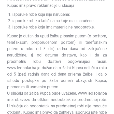
Kupac ima pravo reklamacije u slučaju:
isporuke robe koja nije naručena;
isporuke robe u količinama koje nisu naručene;
isporuke robe koja ima materijalne nedostatke.
Kupac je dužan da uputi žalbu pisanim putem (e-poštom,
telefaksom, preporučenom poštom) ili telefonskim
putem u roku od 3 (tri) radna dana od zaključene
narudžbine, tj. od datuma dostave, kao i da za
predmetnu robu dostavi odgovarajući račun.
www.ledsolar.ba je dužan da o žalbi Kupca odluči u roku
od 5 (pet) radnih dana od dana prijema žalbe, i da o
ishodu postupka po žalbi odmah obavjesti Kupca,
pismenim ili usmenim putem.
U slučaju da žalba Kupca bude uvažena, www.ledsolar.ba
ima obavezu da otkloni nedostatak na predmetnoj robi.
U slučaju da nedostatak na predmetnoj robi nije moguće
otkloniti, Kupac ima pravo da zahtjeva isporuku iste robe