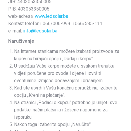
JIB: 4403053350005
PIB: 403053350005
web-adresa:
www.ledsolar.ba
Kontakt telefoni: 066/006-999 i 066/585-111
e-mail:
info@ledsolar.ba
Naručivanje
Na internet stanicama možete izabrati proizvode za
kupovinu birajući opciju „Dodaj u korpuˮ.
U sadržaju Vaše korpe možete u svakom trenutku
vidjeti poručene proizvode i cijene i izvršiti
eventualne izmjene dodavanjem i brisanjem.
Kad ste utvrdili Vašu konačnu porudžbinu, izaberite
opciju „Kreni na plaćanjeˮ.
Na stranici „Podaci o kupcuˮ potrebno је unijeti sve
podatke, način plaćanja i željene napomene za
isporuku.
Nakon toga izaberite opciju „Naručiteˮ.