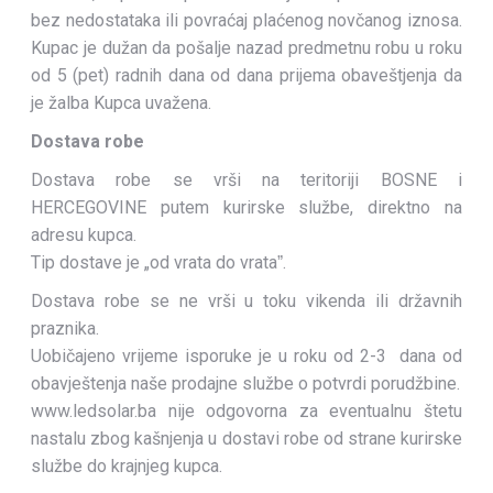
bez nedostataka ili povraćaj plaćenog novčanog iznosa.
Kupac je dužan da pošalje nazad predmetnu robu u roku
od 5 (pet) radnih dana od dana prijema obaveštjenja da
je žalba Kupca uvažena.
Dostava robe
Dostava robe se vrši na teritoriji BOSNE i
HERCEGOVINE putem kurirske službe, direktno na
adresu kupca.
Tip dostave je „od vrata do vrataˮ.
Dostava robe se ne vrši u toku vikenda ili državnih
praznika.
Uobičajeno vrijeme isporuke je u roku od 2-3 dana od
obavještenja naše prodajne službe o potvrdi porudžbine.
www.ledsolar.ba nije odgovorna za eventualnu štetu
nastalu zbog kašnjenja u dostavi robe od strane kurirske
službe do krajnjeg kupca.