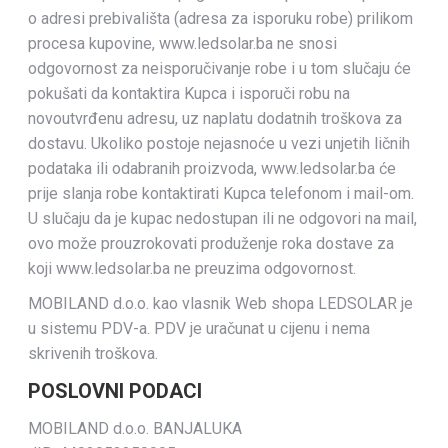
o adresi prebivališta (adresa za isporuku robe) prilikom
procesa kupovine, www.ledsolar.ba ne snosi
odgovornost za neisporučivanje robe i u tom slučaju će
pokušati da kontaktira Kupca i isporuči robu na
novoutvrđenu adresu, uz naplatu dodatnih troškova za
dostavu. Ukoliko postoje nejasnoće u vezi unjetih ličnih
podataka ili odabranih proizvoda, www.ledsolar.ba će
prije slanja robe kontaktirati Kupca telefonom i mail-om.
U slučaju da je kupac nedostupan ili ne odgovori na mail,
ovo može prouzrokovati produženje roka dostave za
koji www.ledsolar.ba ne preuzima odgovornost.
MOBILAND d.o.o. kao vlasnik Web shopa LEDSOLAR je
u sistemu PDV-a. PDV je uračunat u cijenu i nema
skrivenih troškova.
POSLOVNI PODACI
MOBILAND d.o.o. BANJALUKA