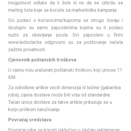
mogućnost odluke da li žele ili ne da se izbrišu sa
mailing lista koje se koriste za marketinške kampanje.
Svi podaci o korisnicima/kupcima se strogo čuvaju i
dostupni su samo zaposlenima kojima su ti podaci
nužni za obavljanje posla. Svi zaposleni u firmi
www.ledsolar.ba odgovorni su za poštovanje načela
zaštite privatnosti.
Cjenovnik poštanskih troškova
U cijenu nisu uračunati poštanski troškovi, koji iznose 11
KM.
Za određene artikle većih dimenzija ili težine (gabaritna
roba), cijena dostave može biti viša od standardne.
Tačan iznos dostave za takve artikle prikazuje se u
korpi prilikom naručivanja.
Povraćaj sredstava
Povraćaj robe se koristi isključivo u slučaju reklamacije.