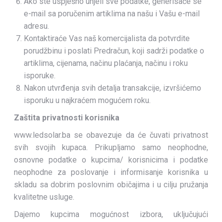
Ako ste uspješno unjeli sve podatke, generisaće se
е-mail sa poručenim artiklima na našu i Vašu е-mail
adresu.
Kontaktiraće Vas naš komercijalista da potvrdite
porudžbinu i poslati Predračun, koji sadrži podatke o
artiklima, cijenama, načinu plaćanja, načinu i roku
isporuke.
Nakon utvrđenja svih detalja transakcije, izvršićemo
isporuku u najkraćem mogućem roku.
Zaštita privatnosti korisnika
www.ledsolar.ba se obavezuje da će čuvati privatnost
svih svojih kupaca. Prikupljamo samo neophodne,
osnovne podatke o kupcima/ korisnicima i podatke
neophodne za poslovanje i informisanje korisnika u
skladu sa dobrim poslovnim običajima i u cilju pružanja
kvalitetne usluge.
Dajemo kupcima mogućnost izbora, uključujući