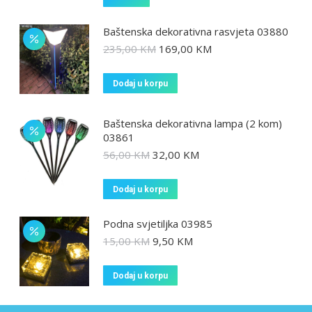
Baštenska dekorativna rasvjeta 03880
235,00
KM
169,00
KM
Dodaj u korpu
Baštenska dekorativna lampa (2 kom)
03861
56,00
KM
32,00
KM
Dodaj u korpu
Podna svjetiljka 03985
15,00
KM
9,50
KM
Dodaj u korpu