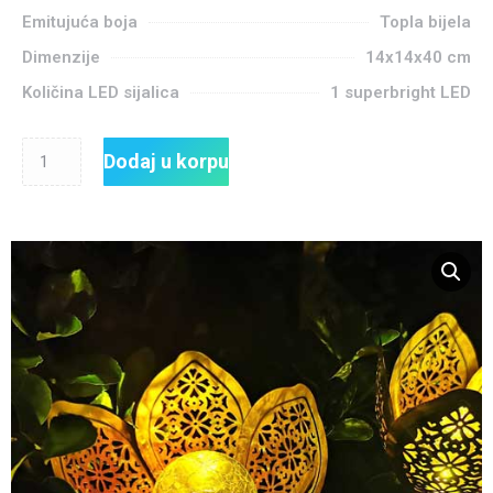
Emitujuća boja
Topla bijela
Dimenzije
14x14x40 cm
Količina LED sijalica
1 superbright LED
Dodaj u korpu