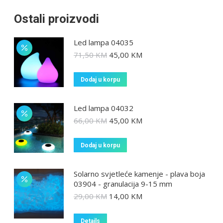
Ostali proizvodi
Led lampa 04035
71,50
KM
45,00
KM
Dodaj u korpu
Led lampa 04032
66,00
KM
45,00
KM
Dodaj u korpu
Solarno svjetleće kamenje - plava boja
03904 - granulacija 9-15 mm
29,00
KM
14,00
KM
Details