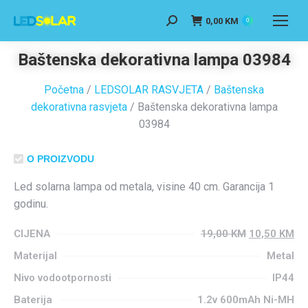
0,00
KM
0
Baštenska dekorativna lampa 03984
Početna
/
LEDSOLAR RASVJETA
/
Baštenska
dekorativna rasvjeta
/ Baštenska dekorativna lampa
03984
O PROIZVODU
Led solarna lampa od metala, visine 40 cm. Garancija 1
godinu.
CIJENA
19,00
KM
10,50
KM
Materijal
Metal
Nivo vodootpornosti
IP44
Baterija
1.2v 600mAh Ni-MH