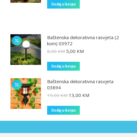
Dodaj u korpu
Baštenska dekorativna rasvjeta (2
kom) 03972
8,00
KM
5,00
KM
Dodaj u korpu
Baštenska dekorativna rasvjeta
03894
19,00
KM
13,00
KM
Dodaj u korpu