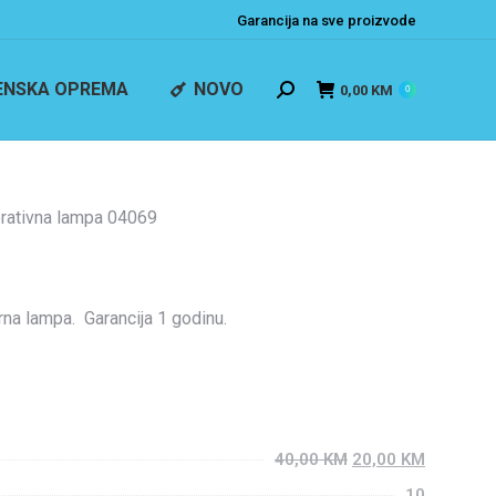
Garancija na sve proizvode
ENSKA OPREMA
NOVO
0,00
KM
0
rativna lampa 04069
na lampa. Garancija 1 godinu.
40,00
KM
20,00
KM
10