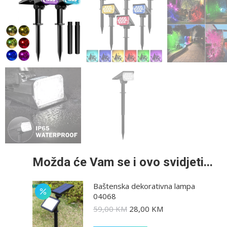
Možda će Vam se i ovo svidjeti...
Baštenska dekorativna lampa
04068
59,00
KM
28,00
KM