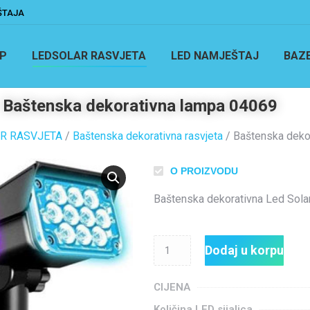
ŠTAJA
P
LEDSOLAR RASVJETA
LED NAMJEŠTAJ
BAZ
Baštenska dekorativna lampa 04069
R RASVJETA
/
Baštenska dekorativna rasvjeta
/ Baštenska deko
O PROIZVODU
Baštenska dekorativna Led Solar
Dodaj u korpu
CIJENA
Količina LED sijalica