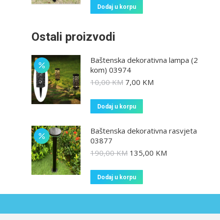
Dodaj u korpu
Ostali proizvodi
Baštenska dekorativna lampa (2
kom) 03974
10,00
KM
7,00
KM
Dodaj u korpu
Baštenska dekorativna rasvjeta
03877
190,00
KM
135,00
KM
Dodaj u korpu