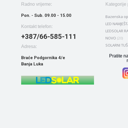
Radno vrijeme:
Kategorije
Pon. - Sub. 09.00 - 15.00
Bazenska o
LED NAMJEŠT
Kontakt telefon:
LEDSOLAR RA
+387/66-585-111
NOVO
(20)
SOLARNI TUŠ
Adresa:
Pratite n
Braće Podgornika 4/e
Banja Luka