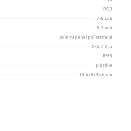
RGB
7-8 sati
6-7 sati
solarni panel polikristalni
2x3.7 V Li
IP65
plastika
14.5x9x45.6 cm