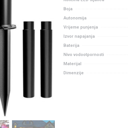
Boja
Autonomija
Vrijeme punjenja
Izvor napajanja
Baterija
Nivo vodootpornosti
Materijal
Dimenzije