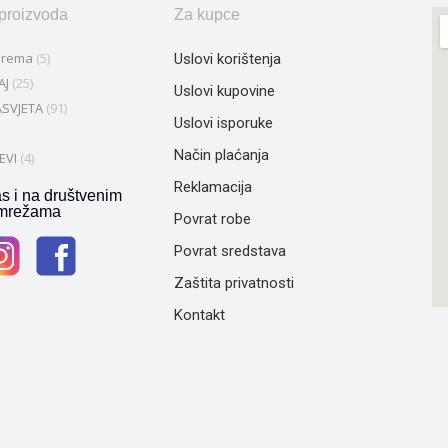
 proizvoda
Za kupce
prema
(5)
Uslovi korištenja
AJ
(25)
Uslovi kupovine
SVJETA
(91)
Uslovi isporuke
Način plaćanja
EVI
(4)
Reklamacija
as i na društvenim
mrežama
Povrat robe
Povrat sredstava
Zaštita privatnosti
Kontakt