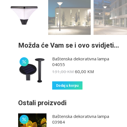
Možda će Vam se i ovo svidjeti...
Baštenska dekorativna lampa
04055
131,00
KM
60,00
KM
Dodaj u korpu
Ostali proizvodi
Baštenska dekorativna lampa
03984