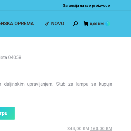
Garancija na sve proizvode
ENSKA OPREMA
NOVO
0,00
KM
0
vjeta 04058
a daljinskim upravljanjem. Stub za lampu se kupuje
orpu
344,00
KM
160,00
KM