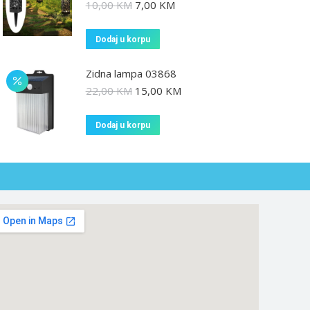
10,00
KM
7,00
KM
Dodaj u korpu
Zidna lampa 03868
22,00
KM
15,00
KM
Dodaj u korpu