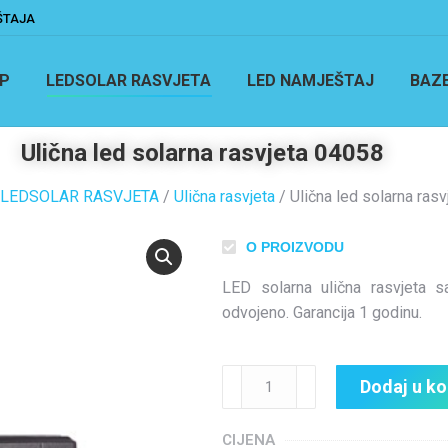
ŠTAJA
P
LEDSOLAR RASVJETA
LED NAMJEŠTAJ
BAZ
Ulična led solarna rasvjeta 04058
LEDSOLAR RASVJETA
/
Ulična rasvjeta
/ Ulična led solarna ras
O PROIZVODU
LED solarna ulična rasvjeta s
odvojeno. Garancija 1 godinu.
Dodaj u k
CIJENA