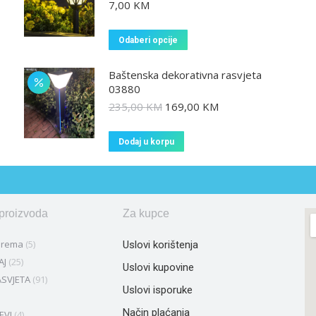
7,00
KM
Odaberi opcije
Baštenska dekorativna rasvjeta
03880
235,00
KM
169,00
KM
Dodaj u korpu
 proizvoda
Za kupce
prema
(5)
Uslovi korištenja
AJ
(25)
Uslovi kupovine
SVJETA
(91)
Uslovi isporuke
Način plaćanja
EVI
(4)