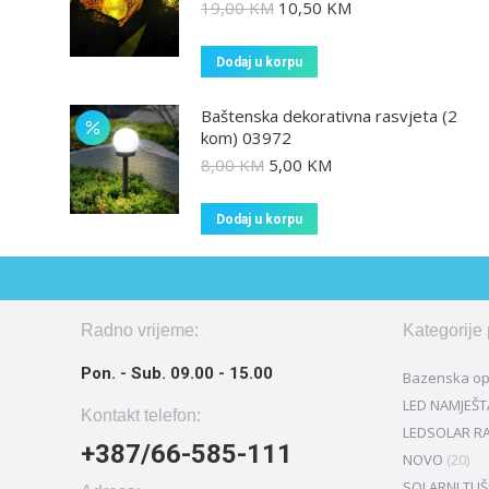
19,00
KM
10,50
KM
Dodaj u korpu
Baštenska dekorativna rasvjeta (2
kom) 03972
8,00
KM
5,00
KM
Dodaj u korpu
Radno vrijeme:
Kategorije
Pon. - Sub. 09.00 - 15.00
Bazenska o
LED NAMJEŠT
Kontakt telefon:
LEDSOLAR RA
+387/66-585-111
NOVO
(20)
SOLARNI TUŠ