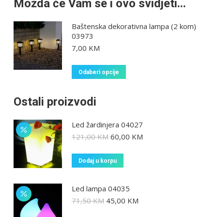
Možda će Vam se i ovo svidjeti...
Baštenska dekorativna lampa (2 kom)
03973
7,00
KM
Odaberi opcije
Ostali proizvodi
Led žardinjera 04027
121,00
KM
60,00
KM
Dodaj u korpu
Led lampa 04035
71,50
KM
45,00
KM