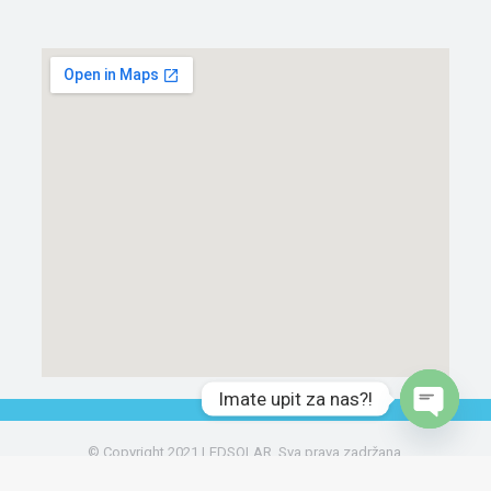
Imate upit za nas?!
Open ch
© Copyright 2021 LEDSOLAR. Sva prava zadržana.