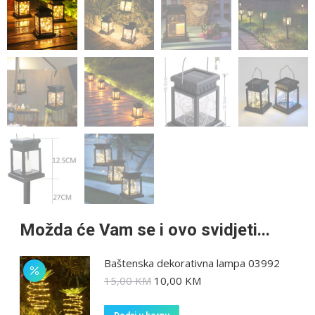
Možda će Vam se i ovo svidjeti...
Baštenska dekorativna lampa 03992
15,00
KM
10,00
KM