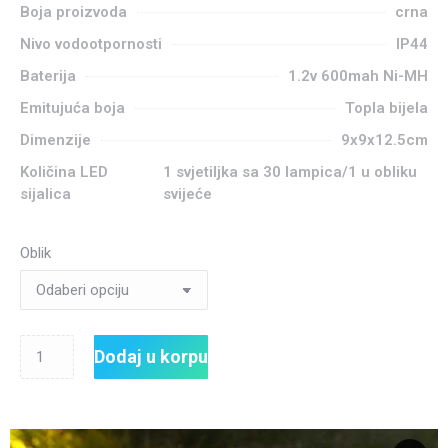
Boja proizvoda
crna
Nivo vodootpornosti
IP44
Baterija
1.2v 600mah Ni-MH
Emitujuća boja
Topla bijela
Dimenzije
9x9x12.5cm
Količina LED
1 svjetiljka sa 30 lampica/1 u obliku
sijalica
svijeće
Oblik
Dodaj u korpu