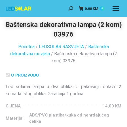
0,00
KM
0
Baštenska dekorativna lampa (2 kom)
03976
Početna
/
LEDSOLAR RASVJETA
/
Baštenska
dekorativna rasvjeta
/ Baštenska dekorativna lampa (2
kom) 03976
O PROIZVODU
Led solarna lampa u dva oblika. U pakovanju dolaze 2
komada istog oblika.
Garancija 1 godina.
CIJENA
14,00
KM
ABS/PVC plastika/kuka od nehrđajućeg
Materijal
čelika