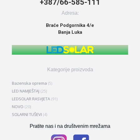
+387/66-585-111
Adresa:
Braće Podgornika 4/e
Banja Luka
Kategorije proizvoda
Bazenska oprema
(5)
LED NAMJEŠTAJ
(25)
LEDSOLAR RASVJETA
(91)
NOVO
(20)
SOLARNI TUŠEVI
(4)
Pratite nas i na društvenim mrežama