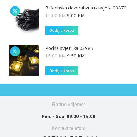
Baštenska dekorativna rasvjeta 03870
15,00
KM
9,00
KM
Dodaj u korpu
Podna svjetiljka 03985
15,00
KM
9,50
KM
Dodaj u korpu
Radno vrijeme:
Pon. - Sub. 09.00 - 15.00
Kontakt telefon: