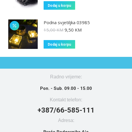
Dodaj u korpu
Podna svjetiljka 03985
15,00
KM
9,50
KM
Dodaj u korpu
Radno vrijeme:
Pon. - Sub. 09.00 - 15.00
Kontakt telefon:
+387/66-585-111
Adresa: