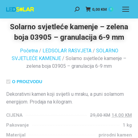
0,00
KM
0
Solarno svjetleće kamenje – zelena
boja 03905 – granulacija 6-9 mm
Početna
/
LEDSOLAR RASVJETA
/
SOLARNO
SVJETLEĆE KAMENJE
/ Solarno svjetleće kamenje –
zelena boja 03905 – granulacija 6-9 mm
O PROIZVODU
Dekorativni kamen koji svijetli u mraku, a puni solarnom
energijom. Prodaja na kilogram.
CIJENA
29,00
KM
14,00
KM
Pakovanje
1 kg
Materijal
prirodni kamen