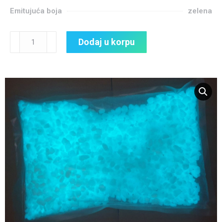
Emitujuća boja
zelena
Dodaj u korpu