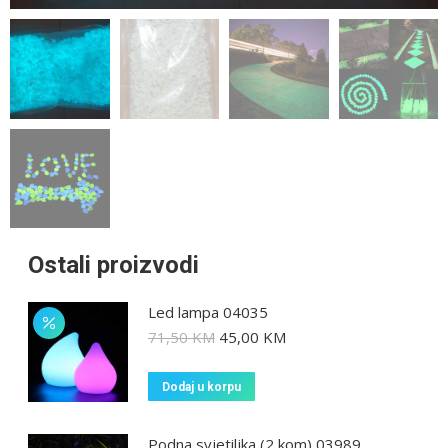
Ostali proizvodi
Led lampa 04035
71,50
KM
45,00
KM
Dodaj u korpu
Podna svjetiljka (2 kom) 03989