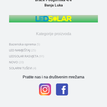
Braće Podgornika 4/e
Banja Luka
Kategorije proizvoda
Bazenska oprema
(5)
LED NAMJEŠTAJ
(25)
LEDSOLAR RASVJETA
(91)
NOVO
(20)
SOLARNI TUŠEVI
(4)
Pratite nas i na društvenim mrežama