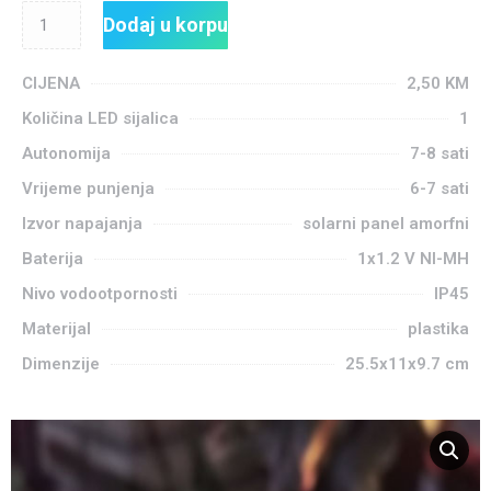
Dodaj u korpu
CIJENA
2,50
KM
Količina LED sijalica
1
Autonomija
7-8 sati
Vrijeme punjenja
6-7 sati
Izvor napajanja
solarni panel amorfni
Baterija
1x1.2 V NI-MH
Nivo vodootpornosti
IP45
Materijal
plastika
Dimenzije
25.5x11x9.7 cm