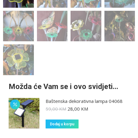
Možda će Vam se i ovo svidjeti...
Baštenska dekorativna lampa 04068
59,00
KM
28,00
KM
Dodaj u korpu