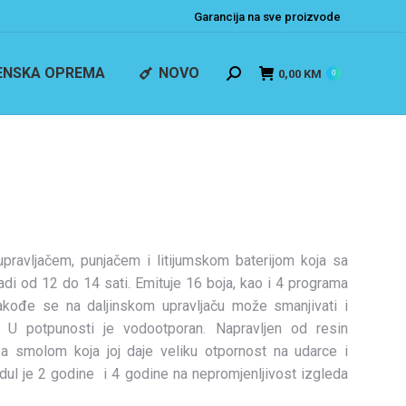
Garancija na sve proizvode
ENSKA OPREMA
NOVO
0,00
KM
0
upravljačem, punjačem i litijumskom baterijom koja sa
adi od 12 do 14 sati. Emituje 16 boja, kao i 4 programa
akođe se na daljinskom upravljaču može smanjivati i
ti. U potpunosti je vodootporan. Napravljen od resin
sa smolom koja joj daje veliku otpornost na udarce i
dul je 2 godine i 4 godine na nepromjenljivost izgleda