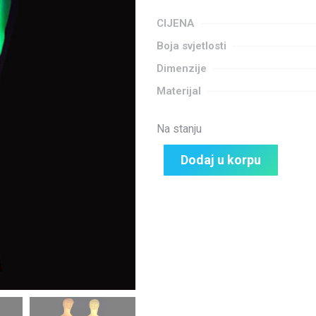
CIJENA
Boja svjetlosti
Dimenzije
Materijal
Na stanju
Dodaj u korpu