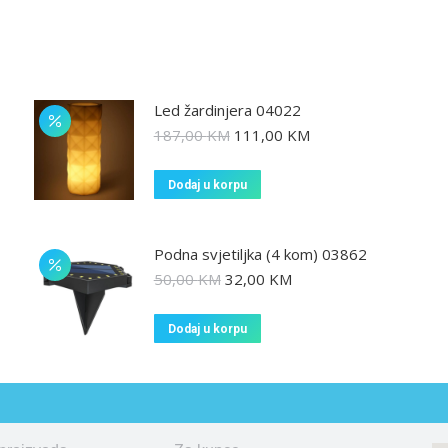
Led žardinjera 04022
187,00
KM
111,00
KM
Dodaj u korpu
Podna svjetiljka (4 kom) 03862
50,00
KM
32,00
KM
Dodaj u korpu