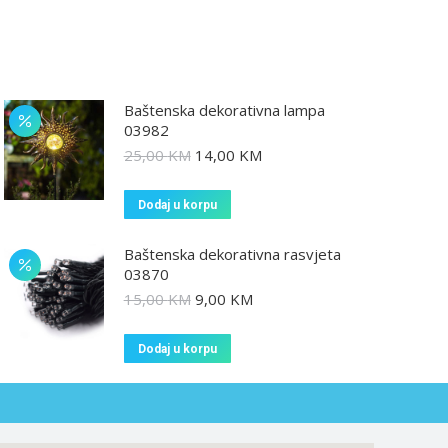
Baštenska dekorativna lampa
03982
25,00
KM
14,00
KM
Dodaj u korpu
Baštenska dekorativna rasvjeta
03870
15,00
KM
9,00
KM
Dodaj u korpu