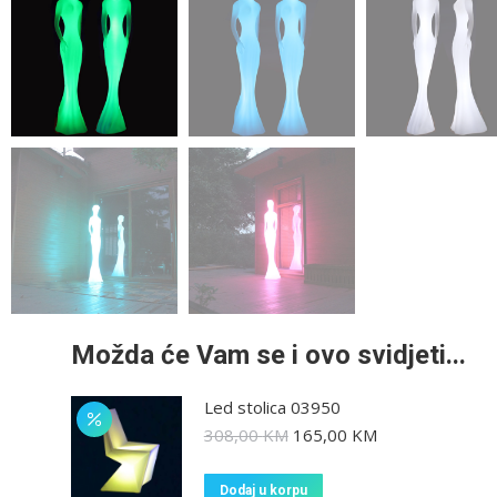
Možda će Vam se i ovo svidjeti...
Led stolica 03950
308,00
KM
165,00
KM
Dodaj u korpu