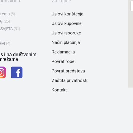
 proizvoda
Za kupce
prema
(5)
Uslovi korištenja
AJ
(25)
Uslovi kupovine
SVJETA
(91)
Uslovi isporuke
Način plaćanja
EVI
(4)
Reklamacija
as i na društvenim
mrežama
Povrat robe
Povrat sredstava
Zaštita privatnosti
Kontakt