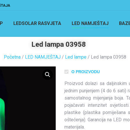
ŠTAJA
P
LEDSOLAR RASVJETA
LED NAMJEŠTAJ
BAZ
Led lampa 03958
Početna
/
LED NAMJEŠTAJ
/
Led lampe
/ Led lampa 03958
O PROIZVODU
Proizvod dolazi sa daljinskim 
jednim punjenjem (4 do 6 sati) r
samostalnog mijenjanja boja. T
pojačavati intenzitet svjetlos
plastike (plastika pomiješana 
oštećenja). Garancija na LED mo
materijala.