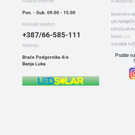
Radno vrijeme:
Kategorije
Pon. - Sub. 09.00 - 15.00
Bazenska o
LED NAMJEŠT
Kontakt telefon:
LEDSOLAR RA
+387/66-585-111
NOVO
(20)
SOLARNI TUŠ
Adresa:
Pratite n
Braće Podgornika 4/e
Banja Luka