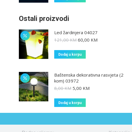
Ostali proizvodi
Led žardinjera 04027
121,00
KM
60,00
KM
Dodaj u korpu
Baštenska dekorativna rasvjeta (2
kom) 03972
8,00
KM
5,00
KM
Dodaj u korpu