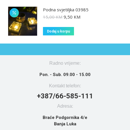
Podna svjetiljka 03985
15,00
KM
9,50
KM
Dodaj u korpu
Radno vrijeme:
Pon. - Sub. 09.00 - 15.00
Kontakt telefon:
+387/66-585-111
Adresa:
Braće Podgornika 4/e
Banja Luka