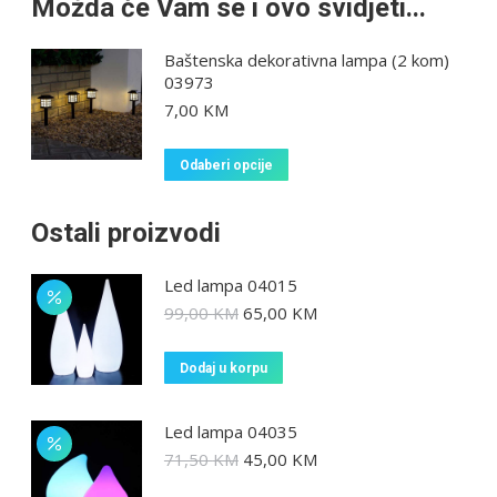
Možda će Vam se i ovo svidjeti...
Baštenska dekorativna lampa (2 kom)
03973
7,00
KM
Odaberi opcije
Ostali proizvodi
Led lampa 04015
99,00
KM
65,00
KM
Dodaj u korpu
Led lampa 04035
71,50
KM
45,00
KM