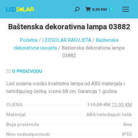
0,00
KM
0
Baštenska dekorativna lampa 03882
Početna
/
LEDSOLAR RASVJETA
/
Baštenska
dekorativna rasvjeta
/ Baštenska dekorativna lampa
03882
O PROIZVODU
Led solarna visoko kvalitetna lampa od ABS materijala i
nehrđajućeg čelika, visine 68 cm. Garancija 1 godina.
CIJENA
119,00
KM
72,00
KM
Materijal
ABS/nehrđajući čelik
Boja proizvoda
Siva
Nivo vodootpornosti
IP55